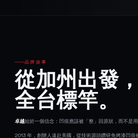
品牌故事
從加州出發
全台標竿。
卓越
始於一個信念：凹痕應該被「整」回原狀，而不是用
2013 年，創辦人遠赴美國，從技術源頭鑽研免烤漆凹