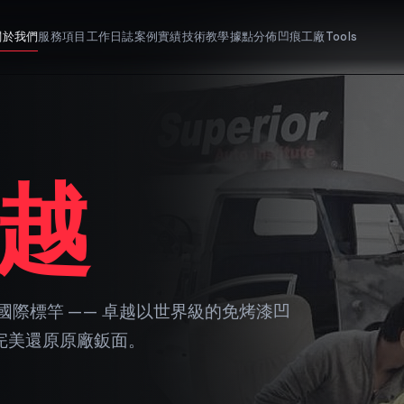
關於我們
服務項目
工作日誌
案例實績
技術教學
據點分佈
凹痕工廠Tools
越
 的國際標竿 —— 卓越以世界級的免烤漆凹
完美還原原廠鈑面。