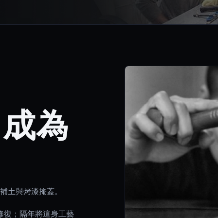
，成為
補土與烤漆掩蓋。
痕修復；隔年將這身工藝