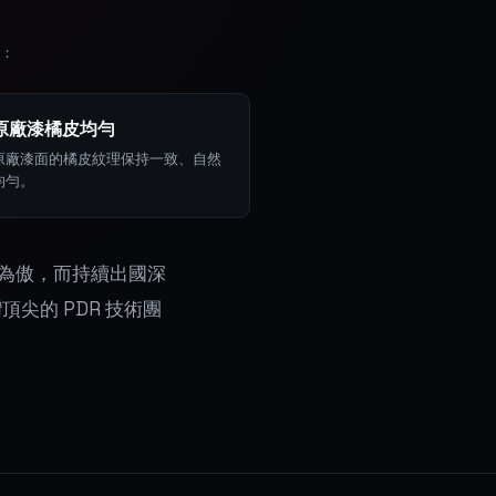
事：
原廠漆橘皮均勻
原廠漆面的橘皮紋理保持一致、自然
均勻。
為傲，而持續出國深
尖的 PDR 技術團