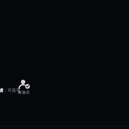
續
：可長可
對自己