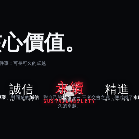
核心價值。
一件事：可長可久的卓越
永續
誠信
專業
精進
專業
、對同業的
誠信
、對自己的
精進
—— 三者交會之處，便成就了
永
INTEGRITY
PROFESSIONALISM
IMPROVEMENT
對客戶
SUSTAINABILITY
久的卓越。