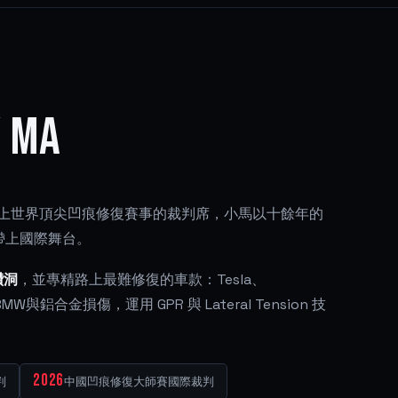
 Ma
到站上世界頂尖凹痕修復賽事的裁判席，小馬以十餘年的
 帶上國際舞台。
鑽洞
，並專精路上最難修復的車款：Tesla、
MW與鋁合金損傷，運用 GPR 與 Lateral Tension 技
2026
判
中國凹痕修復大師賽國際裁判