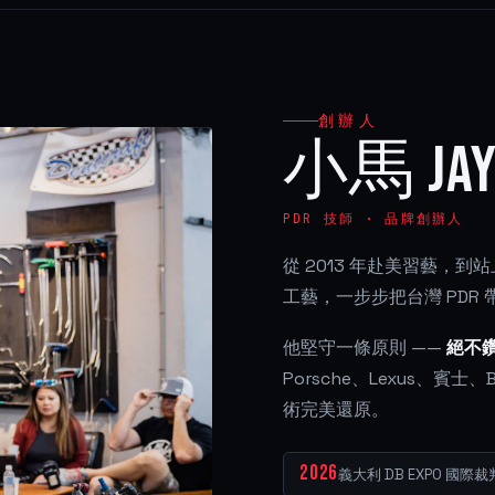
創辦人
小馬 Jay
PDR 技師 · 品牌創辦人
從 2013 年赴美習藝，
工藝，一步步把台灣 PDR
他堅守一條原則 ——
絕不
Porsche、Lexus、賓士、B
術完美還原。
2026
義大利 DB EXPO 國際裁