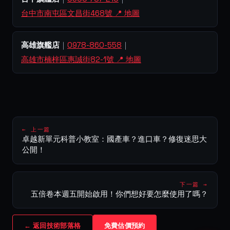
台中市南屯區文昌街468號 📍 地圖
高雄旗艦店
｜
0978-860-558
｜
高雄市楠梓區惠誠街82-1號 📍 地圖
← 上一篇
卓越新單元科普小教室：國產車？進口車？修復迷思大
公開！
下一篇 →
五倍卷本週五開始啟用！你們想好要怎麼使用了嗎？
← 返回技術部落格
免費估價預約