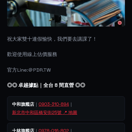
祝大家雙十連假愉快，我們要去講課了！
歡迎使用線上估價服務
官方Line:＠PDR.TW
◎◎ 卓越據點｜全台 8 間直營 ◎◎
中和旗艦店
｜
0903-310-894
｜
新北市中和區橋安街25號 📍 地圖
士林旗艦店
｜
0978-016-802
｜