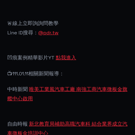
🚨線上立即詢詢問教學
Line ID搜尋：
@pdr.tw
凹痕案例精華影片YT
點我進入
📺111.01.11相關新聞報導：
中時新聞
唯美工業風汽車工廠 南強工商汽車微板金旗
艦中心啟用
自由時報
新北教育局補助高職汽車科 結合業界成立汽
車微板金培訓中心